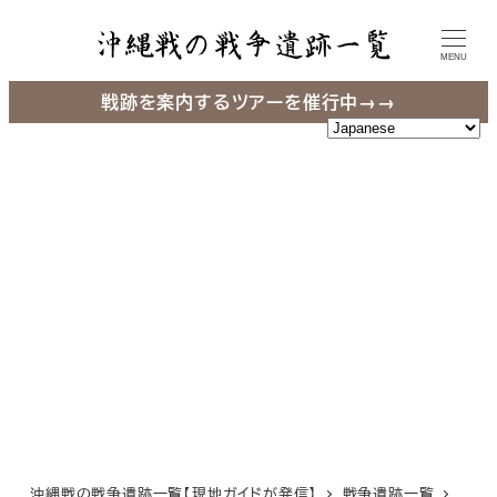
メ
イ
MENU
ン
戦跡を案内するツアーを催行中→→
コ
ン
テ
ン
ツ
へ
移
動
沖縄戦の戦争遺跡一覧【現地ガイドが発信】
戦争遺跡一覧