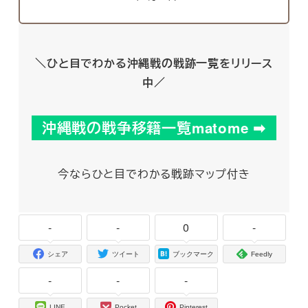
＼
ひと目でわかる沖縄戦の戦跡一覧をリリース
中
／
沖縄戦の戦争移籍一覧matome ➡︎
今ならひと目でわかる戦跡マップ付き
-
-
0
-
シェア
ツイート
ブックマーク
Feedly
-
-
-
LINE
Pocket
Pinterest