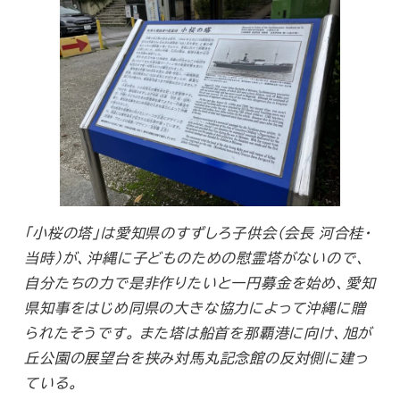
「小桜の塔」は愛知県のすずしろ子供会（会長 河合桂・
当時）が、沖縄に子どものための慰霊塔がないので、
自分たちの力で是非作りたいと一円募金を始め、愛知
県知事をはじめ同県の大きな協力によって沖縄に贈
られたそうです。 また塔は船首を那覇港に向け、旭が
丘公園の展望台を挟み対馬丸記念館の反対側に建っ
ている。