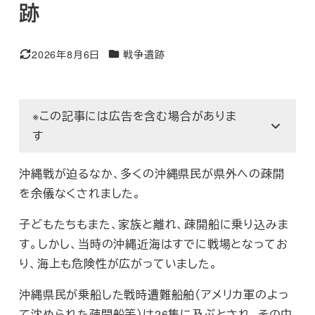
跡
カテゴリー
2026年8月6日
戦争遺跡
更新日
※この記事には広告を含む場合がありま
す
沖縄戦が迫るなか、多くの沖縄県民が県外への疎開
を余儀なくされました。
子どもたちもまた、家族と離れ、疎開船に乗り込みま
す。しかし、当時の沖縄近海はすでに戦場となってお
り、海上も危険性が広がっていました。
沖縄県民が乗船した戦時遭難船舶（アメリカ軍のよっ
て沈められた疎開船等）は26隻に及ぶとされ、その中